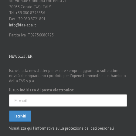
Str. Vicinale Contrada Forchetta ZI
70033 Corato (BA) ITALY
Tel +39 080 8728856
Fax +39 080 8721891
info@fas-spa.it
Partita Iva IT02756080723
NEWSLETTER
Iscriviti alla newsletter per essere sempre aggiornato sulle ultime
novità che riguardano i prodotti per l'igiene femminile e del bambino
della FAS s.p.a.
Il tuo indirizzo di posta elettronica:
Visualizza qui l'informativa sulla protezione dei dati personali