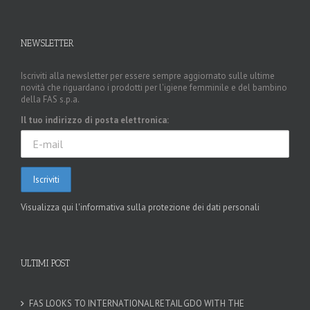
NEWSLETTER
Iscriviti alla newsletter per essere sempre aggiornato sulle ultime
novità che riguardano i prodotti per l'igiene femminile e del bambino
della FAS s.p.a.
Il tuo indirizzo di posta elettronica:
Visualizza qui l'informativa sulla protezione dei dati personali
ULTIMI POST
FAS LOOKS TO INTERNATIONAL RETAIL GDO WITH THE