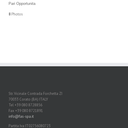
Pari Opportunita
8
Photos
Str. Vicinale Contrada Forchetta ZI
70033 Corato (BA) ITALY
Tel +39 080 8728856
Fax +39 080 8721891
info@fas-spa.it
Partita Iva IT02756080723