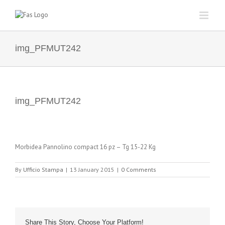
Skip
to
content
img_PFMUT242
img_PFMUT242
Morbidea Pannolino compact 16 pz – Tg 15-22 Kg
By
Ufficio Stampa
|
13 January 2015
|
0 Comments
Share This Story, Choose Your Platform!