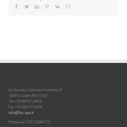
Facebook
Twitter
LinkedIn
Pinterest
Vk
Email
Str. Vicinale Contrada Forchetta ZI
70033 Corato (BA) ITALY
Tel +39 080 8728856
Fax +39 080 8721891
info@fas-spa.it
Partita Iva IT02756080723