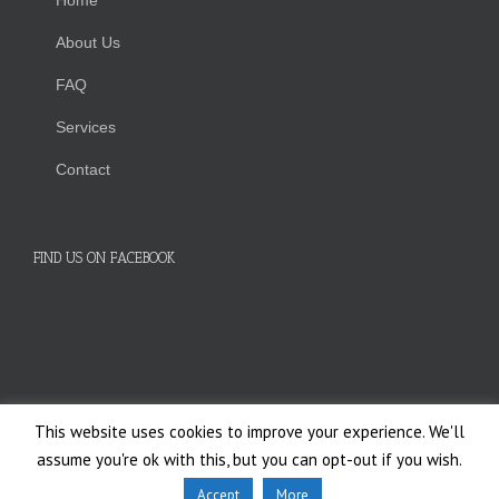
Home
About Us
FAQ
Services
Contact
FIND US ON FACEBOOK
This website uses cookies to improve your experience. We'll
Copyright 2014 FAS SpA | All Rights Reserved | Powered by
FAS SpA
assume you're ok with this, but you can opt-out if you wish.
Facebook
YouTube
LinkedIn
Accept
More