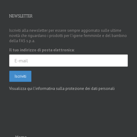
NEWSLETTER
Iscriviti alla newsletter per essere sempre aggiornato sulle ultime
novità che riguardano i prodotti per l'igiene femminile e del bambino
della FAS s.p.a.
Il tuo indirizzo di posta elettronica:
Visualizza qui l'informativa sulla protezione dei dati personali